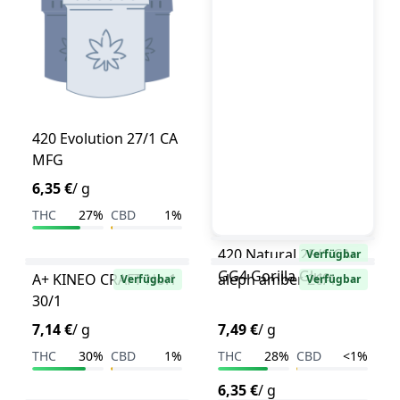
420 Evolution 27/1 CA
MFG
6,35 €
/ g
THC
27%
CBD
1%
420 Natural 25/1 CA
Verfügbar
GG4 Gorilla Glue
A+ KINEO CRAFT No.1
aleph amber 26/1
Verfügbar
Verfügbar
30/1
7,14 €
/ g
7,49 €
/ g
THC
30%
CBD
1%
THC
28%
CBD
<1%
6,35 €
/ g