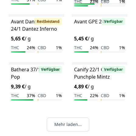
THC
23%
CBD
1%
Avant Dantes Inferno
Avant GPE 24/1
Restbestand
Verfügbar
24/1 Dantez Inferno
5,65 €
/ g
5,45 €
/ g
THC
24%
CBD
1%
THC
24%
CBD
1%
Bathera 37/1 PP Polar
Canify 22/1 CL Ku.
Verfügbar
Verfügbar
Pop
Punchple Mintz
9,39 €
/ g
4,89 €
/ g
THC
37%
CBD
1%
THC
22%
CBD
1%
Mehr laden...