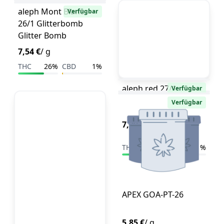
aleph Mont Blanc
Verfügbar
26/1 Glitterbomb
Glitter Bomb
7,54 €
/ g
THC
25%
CBD
1%
THC
26%
CBD
1%
aleph red 27/1
Verfügbar
Verfügbar
7,29 €
/ g
THC
28%
CBD
<1%
APEX GOA-PT-26
5,85 €
/ g