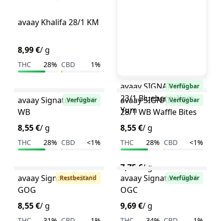
avaay Khalifa 28/1 KM
8,99 €
/ g
THC
28%
CBD
1%
avaay SIGNATURE
Verfügbar
23/1 Blueberry Yum
avaay Signature 28/1
avaay SIGNATURE
Verfügbar
Verfügbar
Yum
WB
28/1 WB Waffle Bites
8,55 €
/ g
8,55 €
/ g
THC
28%
CBD
<1%
THC
28%
CBD
<1%
7,75 €
/ g
avaay Signature 31/1
avaay Signature 34/1
Restbestand
Verfügbar
GOG
OGC
8,55 €
/ g
9,69 €
/ g
THC
31%
CBD
1%
THC
34%
CBD
1%