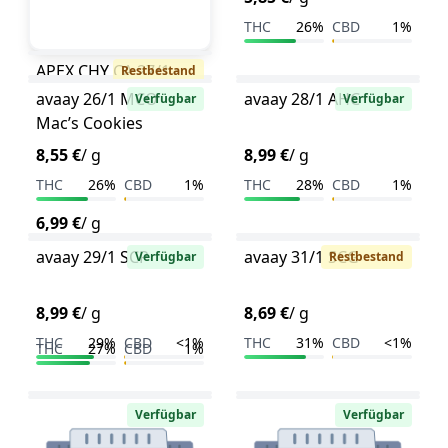
THC
26%
CBD
1%
APEX CHY CA 27/1
Restbestand
avaay 26/1 MCO
avaay 28/1 AHC
Verfügbar
Verfügbar
Mac’s Cookies
8,55 €
/ g
8,99 €
/ g
THC
26%
CBD
1%
THC
28%
CBD
1%
6,99 €
/ g
avaay 29/1 SCP
avaay 31/1 SCG
Verfügbar
Restbestand
8,99 €
/ g
8,69 €
/ g
THC
29%
CBD
<1%
THC
31%
CBD
<1%
THC
27%
CBD
1%
Verfügbar
Verfügbar