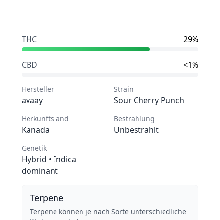
Zur Kasse
PRODUCT_DETAIL.details
THC
29%
CBD
<1%
Hersteller
Strain
avaay
Sour Cherry Punch
Herkunftsland
Bestrahlung
Kanada
Unbestrahlt
Genetik
Hybrid
• Indica
dominant
Terpene
Terpene können je nach Sorte unterschiedliche